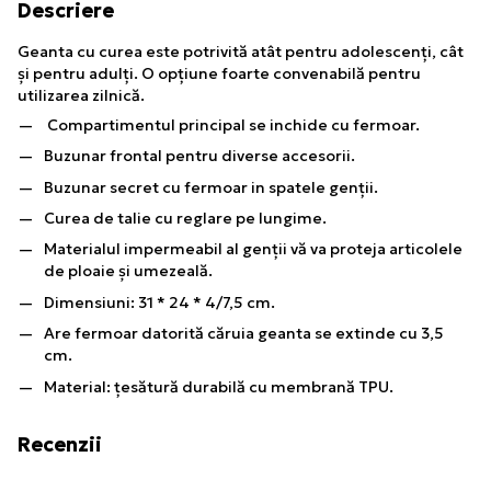
Descriere
Geanta cu curea este potrivită atât pentru adolescenți, cât
și pentru adulți. O opțiune foarte convenabilă pentru
utilizarea zilnică.
Compartimentul principal se inchide cu fermoar.
Buzunar frontal pentru diverse accesorii.
Buzunar secret cu fermoar in spatele genții.
Curea de talie cu reglare pe lungime.
Materialul impermeabil al genții vă va proteja articolele
de ploaie și umezeală.
Dimensiuni: 31 * 24 * 4/7,5 cm.
Are fermoar datorită căruia geanta se extinde cu 3,5
cm.
Material: țesătură durabilă cu membrană TPU.
Recenzii