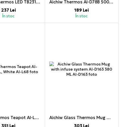
NOVEEN Thermos LED TB2319 450 ML, Marble
Aichiw Thermos AI-D78B 500 ML, White
237 Lei
189 Lei
În stoc
În stoc
Aichiw Thermos Teapot AI-L68 800 ML, White
Aichiw Glass Thermos Mug with infuse system AI-D163 380 ML
351 Lei
303 Lei