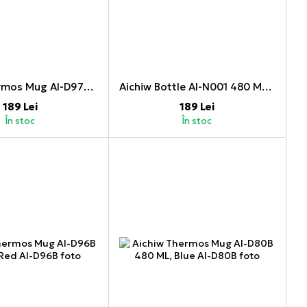
Aichiw Thermos Mug AI-D97C 300 ML, Pink
Aichiw Bottle AI-N001 480 ML, Green
189 Lei
189 Lei
În stoc
În stoc