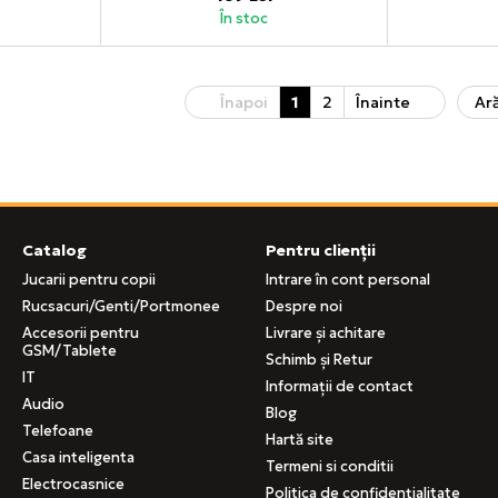
În stoc
Înapoi
1
2
Înainte
Ară
Catalog
Pentru clienții
Jucarii pentru copii
Intrare în cont personal
Rucsacuri/Genti/Portmonee
Despre noi
Accesorii pentru
Livrare și achitare
GSM/Tablete
Schimb și Retur
IT
Informații de contact
Audio
Blog
Telefoane
Hartă site
Casa inteligenta
Termeni si conditii
Electrocasnice
Politica de confidențialitate