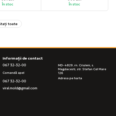
În stoc
În stoc
tați toate
Informații de contact
067 32-32-00
MD-4829, rn. Criuleni, s.
Magdacesti, str. Stefan Cel Mare
Comandă apel
126
Adresa pe harta
067 32-32-00
viral.mold@gmail.com