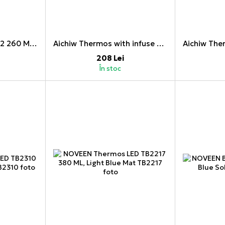
Aichiw Bottle AI-N002 260 ML, Gold
Aichiw Thermos with infuse system AI-N006B 450 ML, Matte Grey
208 Lei
În stoc