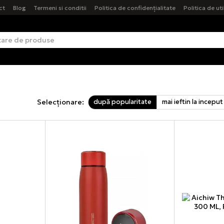
ct
Blog
Termeni si conditii
Politica de confidențialitate
Politica de ut
după popularitate
mai ieftin la inceput
Selecționare: