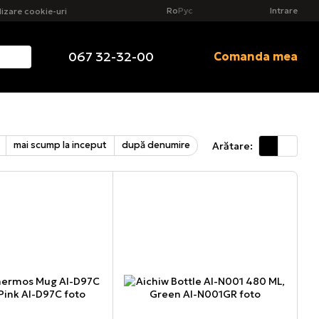
Ro
Рус
Intrare
ilizare cookie-uri
067 32-32-00
Comanda mea
mai scump la inceput
după denumire
Arătare: