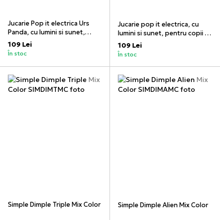
Jucarie Pop it electrica Urs
Jucarie pop it electrica, cu
Panda, cu lumini si sunet,
lumini si sunet, pentru copii si
pentru copii si adulti, alb
Adulti, pentru calatorie, bleu
109 Lei
109 Lei
În stoc
În stoc
Simple Dimple Triple Mix Color
Simple Dimple Alien Mix Color