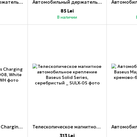
Автомобильный держатель Jokade с беспроводной автоматической системой выпуска воздуха, складной, 15 Вт JH022, черный
Автомобильный держатель Yesido, магнитный, черный
85 Lei
В наличии
Jokade Car Wireless Charging Gravity 15W Baiye JH008, White
Телескопическое магнитное автомобильное крепление Baseus Solid Series, серебристый _
313 Lei