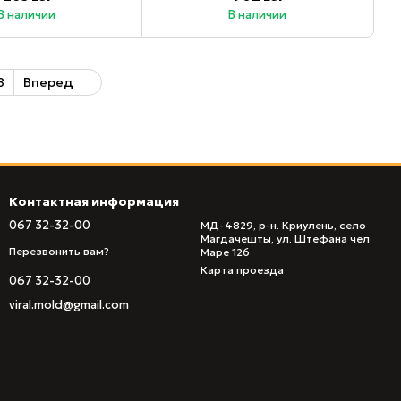
В наличии
В наличии
8
Вперед
Контактная информация
067 32-32-00
МД-4829, р-н. Криулень, село
Магдачешты, ул. Штефана чел
Перезвонить вам?
Маре 126
Карта проезда
067 32-32-00
viral.mold@gmail.com