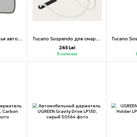
Полотенце для мытья автомобиля Baseus Easy Life (40*40 см, две упаковки), серое
Tucano Sospendo для смартфона/планшета 10 дюймов размера L, белый (В распакованном виде)
265 Lei
В наличии