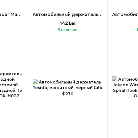
Baseus Car Mount Radar Magnetic для iPhone 14/13/12, черный
Автомобильный держатель Jokade на присоске Air Vent Gravity JE028, черный _
142 Lei
В наличии