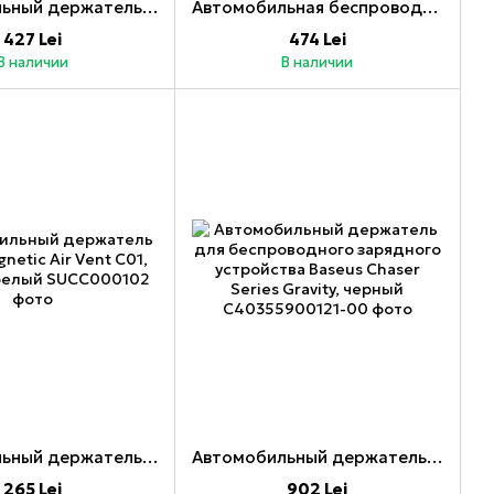
Автомобильный держатель Jokade Wireless Auto Air Outlet Spiral Hook 15W JH020, черный _
Автомобильная беспроводная зарядка Jokade Gravity 15 Вт Baiye JH008, черный
427 Lei
474 Lei
В наличии
В наличии
Автомобильный держатель Baseus Magnetic Air Vent C01, кремово-белый
Автомобильный держатель для беспроводного зарядного устройства Baseus Chaser Series Gravity, черный
265 Lei
902 Lei