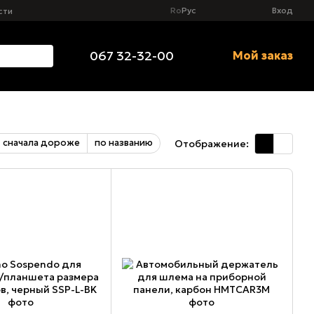
Ro
Рус
Вход
сти
067 32-32-00
Мой заказ
сначала дороже
по названию
Отображение: