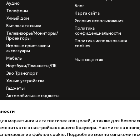
Аудио
Блог
Телефоны
Карта сайта
Умный дом
Условия использования
Бытовая техника
Политика
Телевизоры/Мониторы/
конфиденциальности
Проекторы
Политика использования
Игровые приставки и
cookies
аксессуары
Мебель
Мы в соцсетях
Ноутбуки/Планшеты/ПК
Эко Транспорт
Умные устройства
Гаджеты
Автомобильные гаджеты
Медицинское
оборудование
ьности
Б/у товары
для маркетинга и статистических целей, а также для безопас
Товары с поврежденными
менить это в настройках вашего браузера. Нажмите на кнопк
коробками
 использование файлов cookie. Подробнее можно ознакомитьс