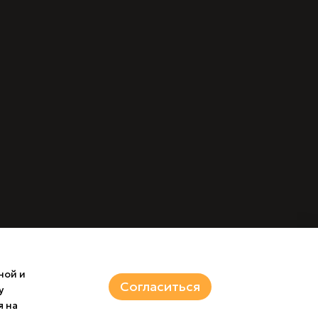
ной и
Согласиться
у
я на