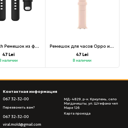
Oppo Watch Ремешок из фтористого каучука 46 мм, черный
Ремешок для часов Oppo из фтористого каучука, 46 мм, абрикосовый
47 Lei
47 Lei
В наличии
В наличии
Контактная информация
067 32-32-00
МД-4829, р-н. Криулень, село
Магдачешты, ул. Штефана чел
Перезвонить вам?
Маре 126
Карта проезда
067 32-32-00
viral.mold@gmail.com