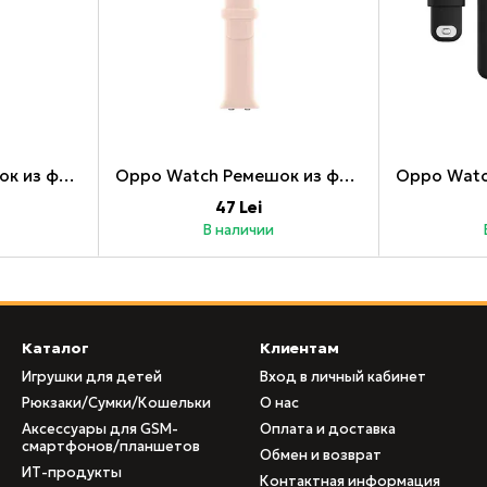
Oppo Watch Ремешок из фтористого каучука, 41 мм, черный
Oppo Watch Ремешок из фтористого каучука, 41 мм, розовый
47 Lei
В наличии
Каталог
Клиентам
Игрушки для детей
Вход в личный кабинет
Рюкзаки/Сумки/Кошельки
О нас
Аксессуары для GSM-
Оплата и доставка
смартфонов/планшетов
Обмен и возврат
ИТ-продукты
Контактная информация