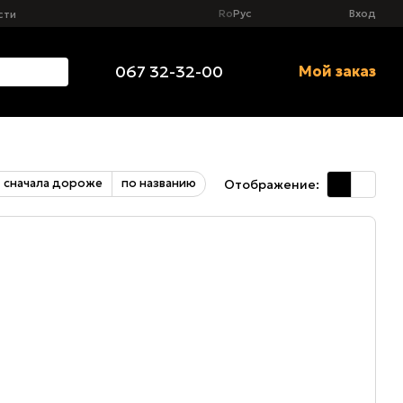
Ro
Рус
Вход
сти
067 32-32-00
Мой заказ
сначала дороже
по названию
Отображение: