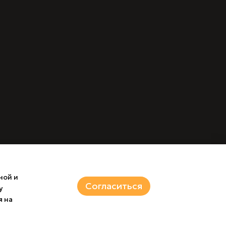
ной и
Согласиться
у
я на