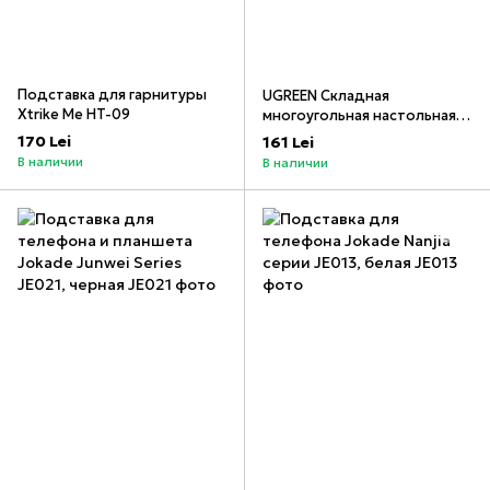
Подставка для гарнитуры
UGREEN Складная
Xtrike Me HT-09
многоугольная настольная
подставка для телефона с
170 Lei
161 Lei
регулировкой по высоте,
В наличии
В наличии
черная