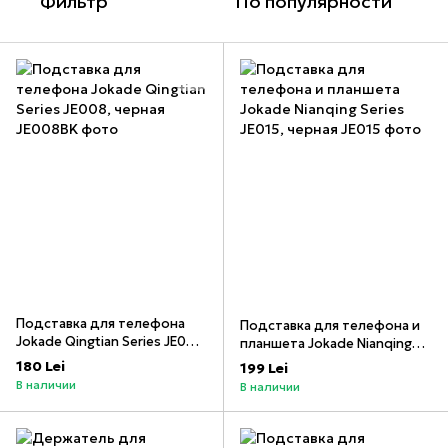
Фильтр
По популярности
Подставка для телефона
Подставка для телефона и
Jokade Qingtian Series JE008,
планшета Jokade Nianqing
черная
Series JE015, черная
180 Lei
199 Lei
В наличии
В наличии