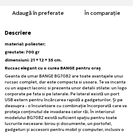
Adaugă în preferate
În comparație
Descriere
material: poliester;
greutate: 700 gr
dimensiuni: 21 * 12 * 35 cm.
Rucsac elegant cu o curea BANGE pentru oraș
Geanta de umar BANGE BG7082 are toate avantajele unui
rucsac complet, dar este compacta si usoara. Te va incanta
cu un aspect laconic si prezenta unor detalii stilate: un logo
corporate pe fata si pe laterale. Pe lateral există un port
USB extern pentru încărcarea rapidă a gadgeturilor. Și pe
deasupra - o încuietoare cu combinație încorporată care va
proteja conținutul de invadarea celor răi. În interiorul
modelului BG7082 există suficient spațiu pentru toate
lucrurile necesare: birou și documente, un portofel,
gadgeturi și accesorii pentru mobil și computer, inclusiv o