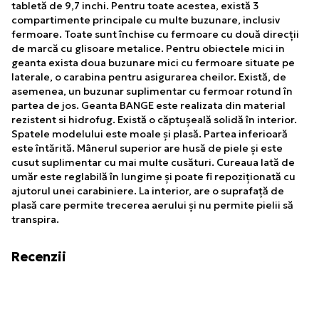
tabletă de 9,7 inchi. Pentru toate acestea, există 3
compartimente principale cu multe buzunare, inclusiv
fermoare. Toate sunt închise cu fermoare cu două direcții
de marcă cu glisoare metalice. Pentru obiectele mici in
geanta exista doua buzunare mici cu fermoare situate pe
laterale, o carabina pentru asigurarea cheilor. Există, de
asemenea, un buzunar suplimentar cu fermoar rotund în
partea de jos. Geanta BANGE este realizata din material
rezistent si hidrofug. Există o căptușeală solidă în interior.
Spatele modelului este moale și plasă. Partea inferioară
este întărită. Mânerul superior are husă de piele și este
cusut suplimentar cu mai multe cusături. Cureaua lată de
umăr este reglabilă în lungime și poate fi repoziționată cu
ajutorul unei carabiniere. La interior, are o suprafață de
plasă care permite trecerea aerului și nu permite pielii să
transpira.
Recenzii