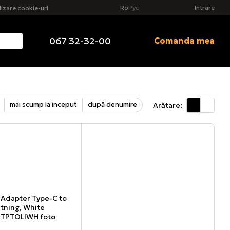
Ro
Рус
Intrare
ilizare cookie-uri
067 32-32-00
Comanda mea
mai scump la inceput
după denumire
Arătare: