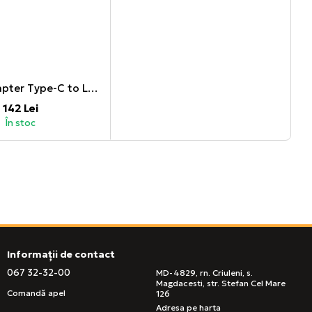
Helmet Adapter Type-C to Lightning, White
142 Lei
În stoc
Informații de contact
067 32-32-00
MD-4829, rn. Criuleni, s.
Magdacesti, str. Stefan Cel Mare
Comandă apel
126
Adresa pe harta