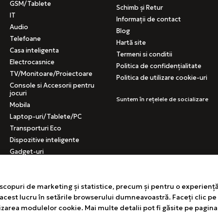
GSM/Tablete
Schimb și Retur
IT
Informații de contact
Audio
Blog
Telefoane
Hartă site
Casa inteligenta
Termeni si conditii
Electrocasnice
Politica de confidențialitate
TV/Monitoare/Proiectoare
Politica de utilizare cookie-uri
Console si Accesorii pentru
jocuri
Suntem în rețelele de socializare
Mobila
Laptop-uri/Tablete/PC
Transporturi Eco
Dispozitive inteligente
Gadget-uri
Gadget-uri auto
Echipament medical
scopuri de marketing și statistice, precum și pentru o experiență
Produse Second Hand
 acest lucru în setările browserului dumneavoastră. Faceți clic p
Produse cu cutii deteriorate
izarea modulelor cookie. Mai multe detalii pot fi găsite pe pagin