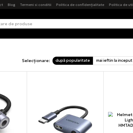
ct
Blog
Termeni si conditii
Politica de confidențialitate
Politica de ut
după popularitate
mai ieftin la inceput
Selecționare: