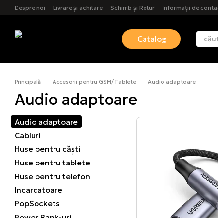
Mergi la conținutul principal
Despre noi
Livrare și achitare
Schimb și Retur
Informații de conta
Catalog
Principală
Accesorii pentru GSM/Tablete
Audio adaptoare
Audio adaptoare
Audio adaptoare
Cabluri
Huse pentru căști
Huse pentru tablete
Huse pentru telefon
Incarcatoare
PopSockets
Power Bank-uri