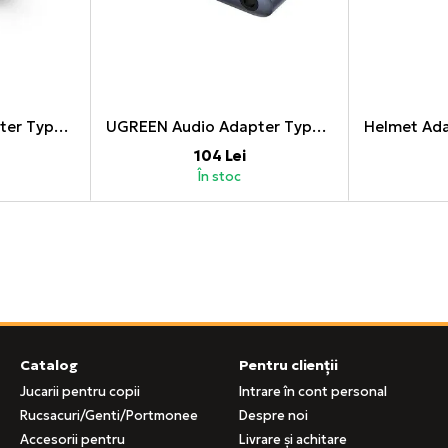
UGREEN Audio Adapter Type-C to 3.5mm Female 0.1M | AV161, Gray
UGREEN Audio Adapter Type-C 3.0 to 3.5mm Female + Type-C 3.0 PD 60W | CM193, Gray
104 Lei
În stoc
Catalog
Pentru clienții
Jucarii pentru copii
Intrare în cont personal
Rucsacuri/Genti/Portmonee
Despre noi
Accesorii pentru
Livrare și achitare