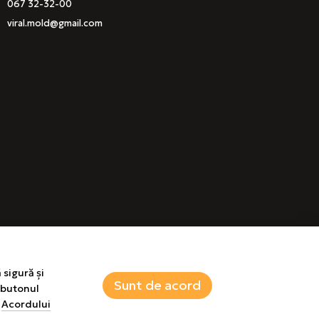
067 32-32-00
viral.mold@gmail.com
 sigură și
Sunt de acord
e butonul
a
Acordului