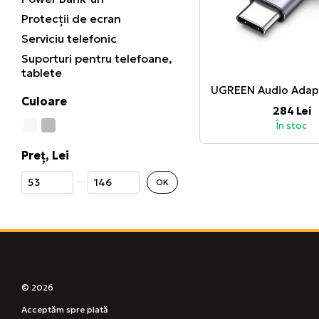
Protecții de ecran
Serviciu telefonic
Suporturi pentru telefoane,
tablete
Culoare
284 Lei
În stoc
Preț, Lei
De la Preț, Lei
Până la Preț, Lei
OK
© 2026
Acceptăm spre plată