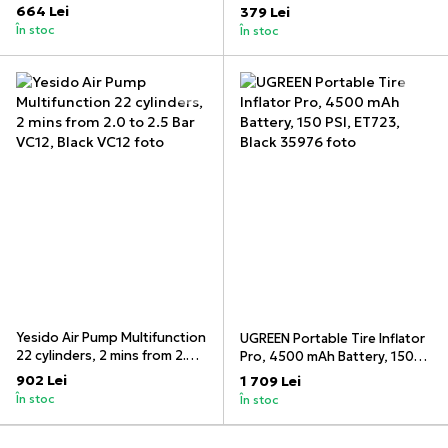
to 2.5 Bar 12-24V Plug and
664 Lei
379 Lei
Play Universal Cigarette
În stoc
În stoc
Lighter Socket,VC05, Black
Yesido Air Pump Multifunction
UGREEN Portable Tire Inflator
22 cylinders, 2 mins from 2.0
Pro, 4500 mAh Battery, 150
to 2.5 Bar VC12, Black
PSI, ET723, Black
902 Lei
1 709 Lei
În stoc
În stoc