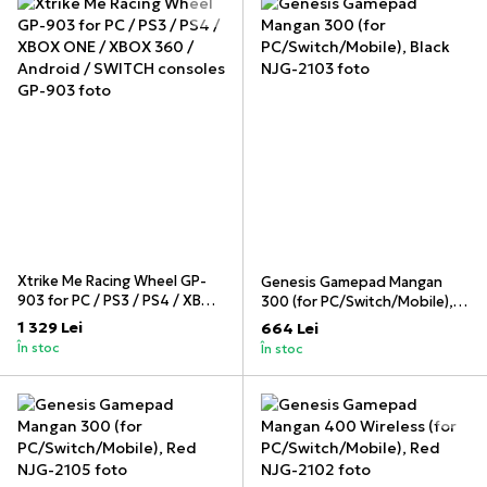
Xtrike Me Racing Wheel GP-
Genesis Gamepad Mangan
903 for PC / PS3 / PS4 / XBOX
300 (for PC/Switch/Mobile),
ONE / XBOX 360 / Android /
Black
1 329 Lei
664 Lei
SWITCH consoles
În stoc
În stoc