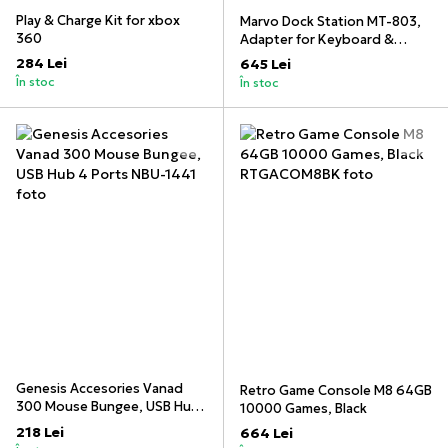
Play & Charge Kit for xbox
Marvo Dock Station MT-803,
360
Adapter for Keyboard &
Mouse for Smartphone,
284 Lei
645 Lei
Wireless (Android, iOS), Wired
În stoc
În stoc
(Android), BT 4.0, Software:
Geekgamer
Genesis Accesories Vanad
Retro Game Console M8 64GB
300 Mouse Bungee, USB Hub
10000 Games, Black
4 Ports
218 Lei
664 Lei