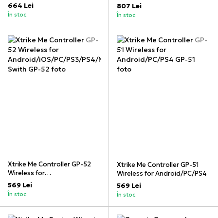
White
PC/Switch/Mobile), Black
664 Lei
807 Lei
În stoc
În stoc
Xtrike Me Controller GP-52
Xtrike Me Controller GP-51
Wireless for
Wireless for Android/PC/PS4
Android/iOS/PC/PS3/PS4/Nin
569 Lei
569 Lei
tendo Swith
În stoc
În stoc