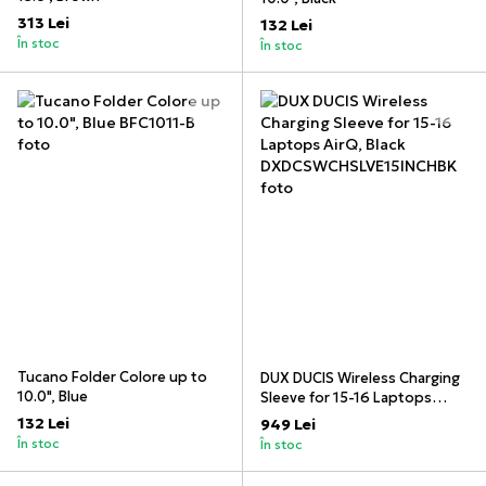
313 Lei
132 Lei
În stoc
În stoc
Tucano Folder Colore up to
DUX DUCIS Wireless Charging
10.0", Blue
Sleeve for 15-16 Laptops
AirQ, Black
132 Lei
949 Lei
În stoc
În stoc