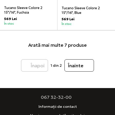
Tucano Sleeve Colore 2
Tucano Sleeve Colore 2
15"/16", Fuchsia
15"/16", Blue
569 Lei
569 Lei
În stoc
În stoc
Arată mai multe 7 produse
Înapoi
Înainte
1
din 2
067 32-32-00
Informații de contact