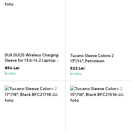
DUX DUCIS Wireless Charging
Tucano Sleeve Colore 2
Sleeve for 13.6-14.2 Laptops
13"/14", Petroleum
AirQ, Grey
854 Lei
522 Lei
În stoc
În stoc