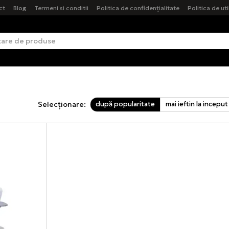
ct
Blog
Termeni si conditii
Politica de confidențialitate
Politica de ut
după popularitate
mai ieftin la inceput
Selecționare: