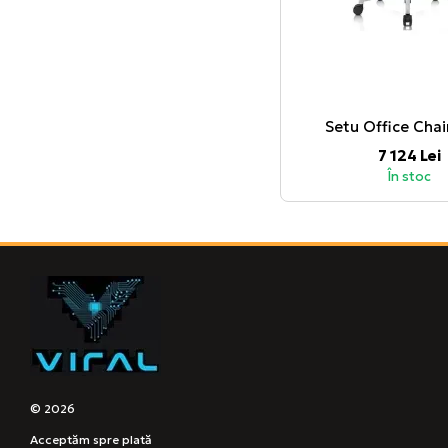
Setu Office Chai
7 124 Lei
În stoc
© 2026
Acceptăm spre plată