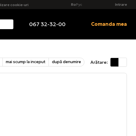
Ro
Рус
Intrare
ilizare cookie-uri
067 32-32-00
Comanda mea
mai scump la inceput
după denumire
Arătare: