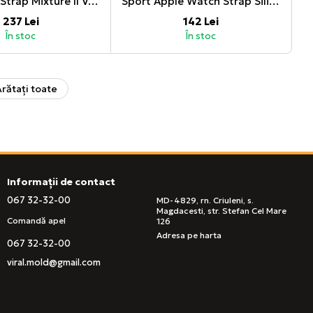
DUX DUCIS Strap Mixture II Version Apple Watch 38MM/40MM/41MM, Rainbow
Sport Apple Watch Strap Silica Gel 42/44/45mm M/L Blue Black
237 Lei
142 Lei
În stoc
În stoc
rătați toate
Informații de contact
067 32-32-00
MD-4829, rn. Criuleni, s.
Magdacesti, str. Stefan Cel Mare
Comandă apel
126
Adresa pe harta
067 32-32-00
viral.mold@gmail.com