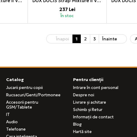
DUX DUCIS Strap Mixture II Version Apple Watch 42MM/44MM/45MM, Camo
DUX DUCIS Strap Mixture II Version Apple Watch 42MM/44MM/45MM, Black
237 Lei
În stoc
Înapoi
1
2
3
Înainte
A
Catalog
Pentru clienții
Jucarii pentru copii
Intrare în cont personal
Rucsacuri/Genti/Portmonee
Despre noi
Accesorii pentru
Livrare și achitare
GSM/Tablete
Schimb și Retur
IT
Informații de contact
Audio
Blog
Telefoane
Hartă site
Casa inteligenta