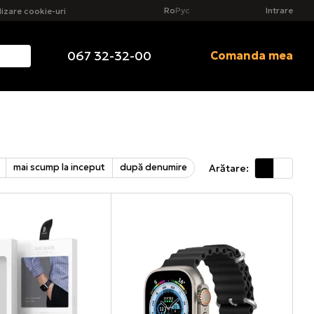
Ro
Рус
Intrare
ilizare cookie-uri
067 32-32-00
Comanda mea
mai scump la inceput
după denumire
Arătare: