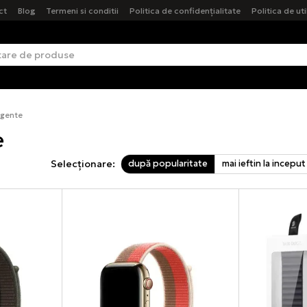
ct
Blog
Termeni si conditii
Politica de confidențialitate
Politica de ut
igente
e
după popularitate
mai ieftin la inceput
Selecționare: