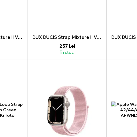
DUX DUCIS Strap Mixture II Version Apple Watch 42MM/44MM/45MM, Rainbow
DUX DUCIS Strap Mixture II Version Apple Watch 42MM/44MM/45MM, Blue
237 Lei
În stoc