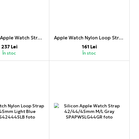
DUX DUCIS Apple Watch Strap Sport Version 42MM/44MM/45MM, Cherry Red
Apple Watch Nylon Loop Strap 38/40/41mm Dark Blue
237 Lei
161 Lei
În stoc
În stoc