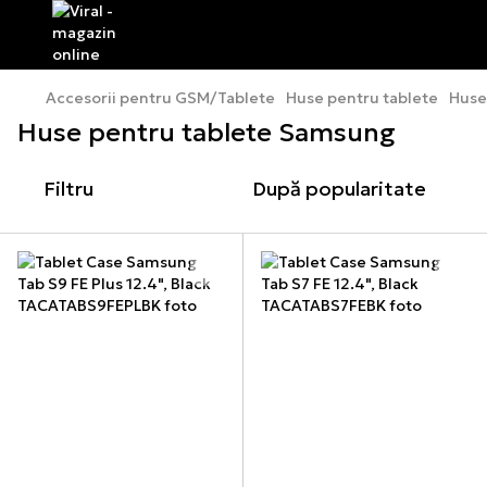
Accesorii pentru GSM/Tablete
Huse pentru tablete
Huse
Huse pentru tablete Samsung
Filtru
După popularitate