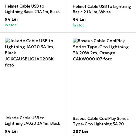
Helmet Cable USB to
Helmet Cable USB to Lightning
Lightning Basic 2.1A 1m, Black
Basic 2.1A 1m, White
94 Lei
94 Lei
În stoc
În stoc
Jokade Cable USB to
Baseus Cable CoolPlay Series
Lightning JA020 3A 1m, Black
Type-C to Lightning 3A 20W
2m, Orange
94 Lei
237 Lei