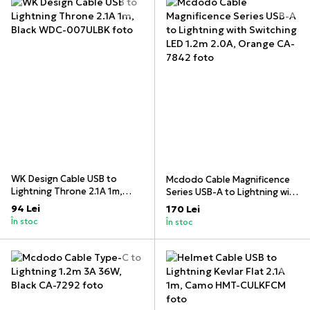
WK Design Cable USB to
Mcdodo Cable Magnificence
Lightning Throne 2.1A 1m,
Series USB-A to Lightning with
Black
Switching LED 1.2m 2.0A,
94 Lei
170 Lei
Orange
În stoc
În stoc