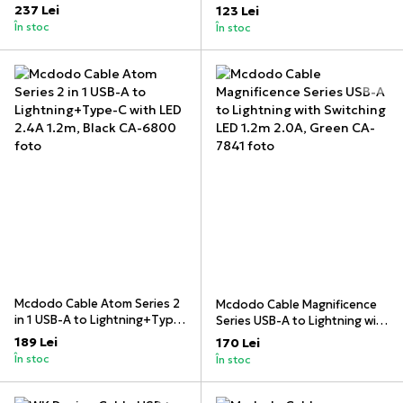
Black
2A 1.2m, Black
237 Lei
123 Lei
În stoc
În stoc
Mcdodo Cable Atom Series 2
Mcdodo Cable Magnificence
in 1 USB-A to Lightning+Type-
Series USB-A to Lightning with
C with LED 2.4A 1.2m, Black
Switching LED 1.2m 2.0A,
189 Lei
170 Lei
Green
În stoc
În stoc