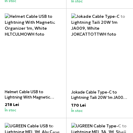
În stoc
În stoc
Helmet Cable USB to
Jokade Cable Type-C to
Lightning With Magnetic
Lightning Taili 20W 1m JA009,
Organizer 1m, White
White
218 Lei
170 Lei
În stoc
În stoc