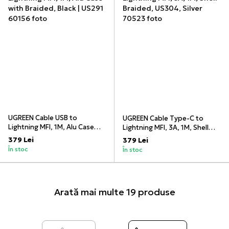
UGREEN Cable USB to
UGREEN Cable Type-C to
Lightning MFI, 1M, Alu Case
Lightning MFI, 3A, 1M, Shell
with Braided, Black | US291
Braided, US304, Silver
379 Lei
379 Lei
În stoc
În stoc
Arată mai multe 19 produse