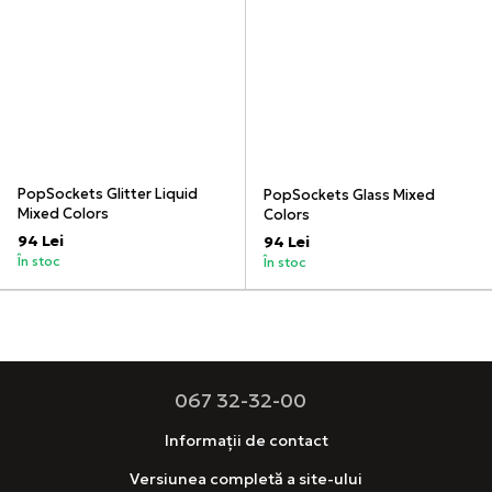
PopSockets Glitter Liquid
PopSockets Glass Mixed
Mixed Colors
Colors
94 Lei
94 Lei
În stoc
În stoc
067 32-32-00
Informații de contact
Versiunea completă a site-ului