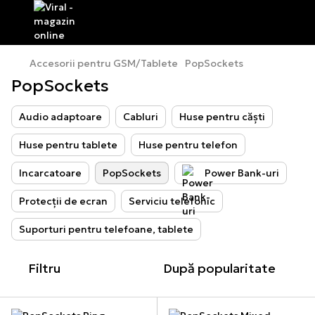
Accesorii pentru GSM/Tablete
PopSockets
PopSockets
Audio adaptoare
Cabluri
Huse pentru căști
Huse pentru tablete
Huse pentru telefon
Incarcatoare
PopSockets
Power Bank-uri
Protecții de ecran
Serviciu telefonic
Suporturi pentru telefoane, tablete
Filtru
După popularitate