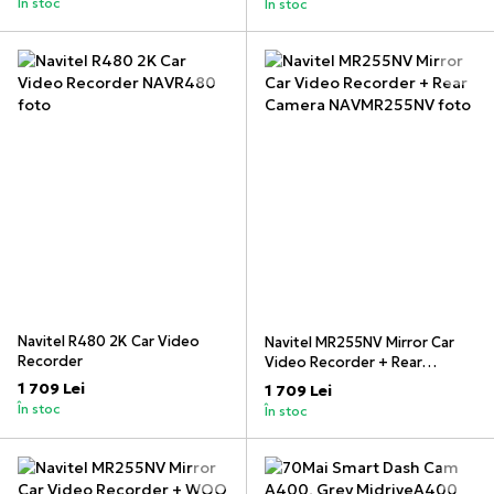
În stoc
În stoc
Navitel R480 2K Car Video
Navitel MR255NV Mirror Car
Recorder
Video Recorder + Rear
Camera
1 709 Lei
1 709 Lei
În stoc
În stoc