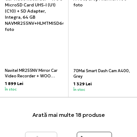
Navitel MR255NV Mirror Car
70Mai Smart Dash Cam A400,
Video Recorder + WOO
Grey
MicroSD Card UHS-I (U1) (C10)
1 899 Lei
1 329 Lei
+ SD Adapter, Integra, 64 GB
În stoc
În stoc
Arată mai multe 18 produse