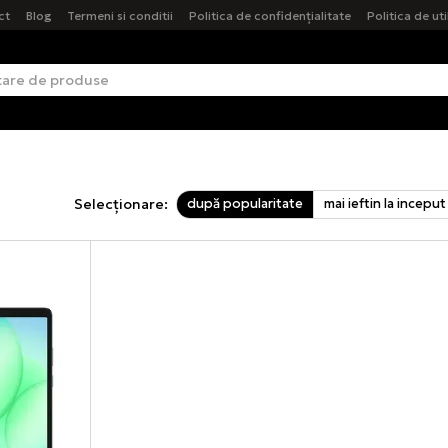
ct
Blog
Termeni si conditii
Politica de confidențialitate
Politica de ut
după popularitate
mai ieftin la inceput
Selecționare: