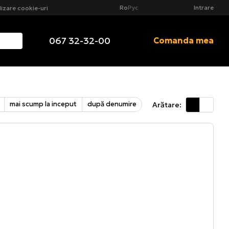
Ro
Рус
Intrare
ilizare cookie-uri
067 32-32-00
Comanda mea
mai scump la inceput
după denumire
Arătare: