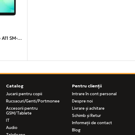
Samsung Galaxy Tab A11 SM-X315 8/128Gb 5G Grey
Catalog
Pentru clienții
Jucarii pentru copii
Intrare în cont personal
Rucsacuri/Genti/Portmonee
Despre noi
Accesorii pentru
Livrare și achitare
GSM/Tablete
Schimb și Retur
IT
Informații de contact
Audio
Blog
Telefoane