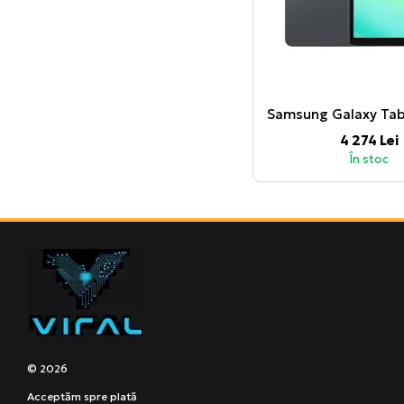
4 274 Lei
În stoc
© 2026
Acceptăm spre plată