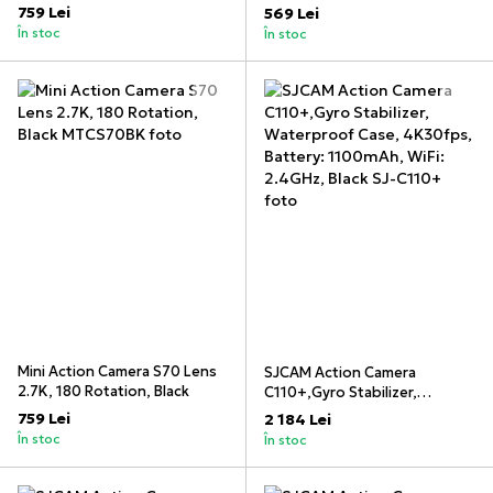
759 Lei
569 Lei
În stoc
În stoc
Mini Action Camera S70 Lens
SJCAM Action Camera
2.7K, 180 Rotation, Black
C110+,Gyro Stabilizer,
Waterproof Case, 4K30fps,
759 Lei
2 184 Lei
Battery: 1100mAh, WiFi:
În stoc
În stoc
2.4GHz, Black