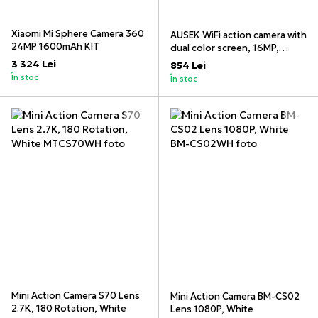
Xiaomi Mi Sphere Camera 360
AUSEK WiFi action camera with
24MP 1600mAh KIT
dual color screen, 16MP,
4k/30fps, 900mAh, Black
3 324 Lei
854 Lei
În stoc
În stoc
Mini Action Camera S70 Lens
Mini Action Camera BM-CS02
2.7K, 180 Rotation, White
Lens 1080P, White