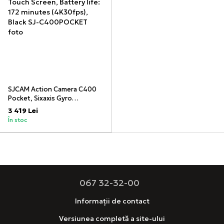
SJCAM Action Camera C400
Pocket, Sixaxis Gyro
Stabilizer, Waterproof Case,
3 419 Lei
4K30fps, Rotate Touch
În stoc
Screen, Battery life: 172
minutes (4K30fps), Black
067 32-32-00
Informații de contact
Versiunea completă a site-ului