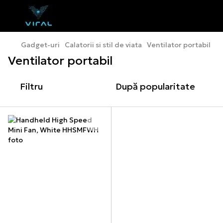
Gadget-uri
Calatorii si stil de viata
Ventilator portabil
Ventilator portabil
Filtru
După popularitate