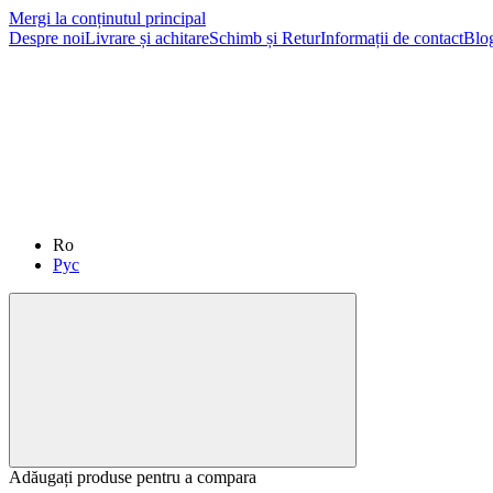
Mergi la conținutul principal
Despre noi
Livrare și achitare
Schimb și Retur
Informații de contact
Blo
Ro
Рус
Adăugați produse pentru a compara