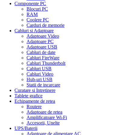
Componente PC
Blocuri PC
RAM
Coolere PC
Carduri de memorie
Cabluri si Adaptoare
Adaptoare Video
Adaptoare PC
Adaptoare USB
Cabluri de date
Cabluri FireWare
Cabluri Thunderbolt
Cabluri USB
Cabluri Video
Hub-uri USB
Statii de incarcare
Curatare si Intretinere
Tablete grafice
Echipamente de retea
Routere
Adaptoare de retea
Amplificatoare Wi-Fi
Accesorii, Unelte
UPS/Baterii
Adaptoare de alimentare AC