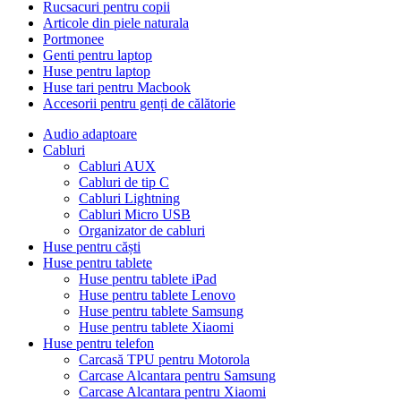
Rucsacuri pentru copii
Articole din piele naturala
Portmonee
Genti pentru laptop
Huse pentru laptop
Huse tari pentru Macbook
Accesorii pentru genți de călătorie
Audio adaptoare
Cabluri
Cabluri AUX
Cabluri de tip C
Cabluri Lightning
Cabluri Micro USB
Organizator de cabluri
Huse pentru căști
Huse pentru tablete
Huse pentru tablete iPad
Huse pentru tablete Lenovo
Huse pentru tablete Samsung
Huse pentru tablete Xiaomi
Huse pentru telefon
Carcasă TPU pentru Motorola
Carcase Alcantara pentru Samsung
Carcase Alcantara pentru Xiaomi