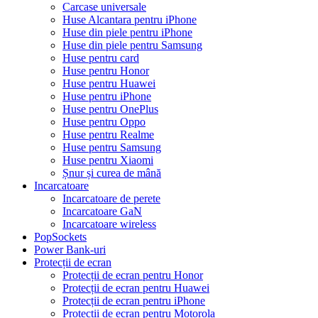
Carcase universale
Huse Alcantara pentru iPhone
Huse din piele pentru iPhone
Huse din piele pentru Samsung
Huse pentru card
Huse pentru Honor
Huse pentru Huawei
Huse pentru iPhone
Huse pentru OnePlus
Huse pentru Oppo
Huse pentru Realme
Huse pentru Samsung
Huse pentru Xiaomi
Șnur și curea de mână
Incarcatoare
Incarcatoare de perete
Incarcatoare GaN
Incarcatoare wireless
PopSockets
Power Bank-uri
Protecții de ecran
Protecții de ecran pentru Honor
Protecții de ecran pentru Huawei
Protecții de ecran pentru iPhone
Protecții de ecran pentru Motorola