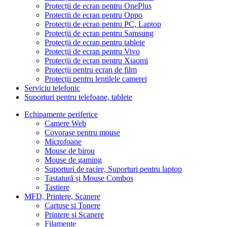
Protecții de ecran pentru OnePlus
Protectii de ecran pentru Oppo
Protecții de ecran pentru PC, Laptop
Protecții de ecran pentru Samsung
Protecții de ecran pentru tablete
Protecții de ecran pentru Vivo
Protecții de ecran pentru Xiaomi
Protecții pentru ecran de film
Protecții pentru lentilele camerei
Serviciu telefonic
Suporturi pentru telefoane, tablete
Echipamente periferice
Camere Web
Covorase pentru mouse
Microfoane
Mouse de birou
Mouse de gaming
Suporturi de racire, Suporturi pentru laptop
Tastatură și Mouse Combos
Tastiere
MFD, Printere, Scanere
Cartuse si Tonere
Printere si Scanere
Filamente