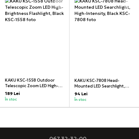
KAKU KSC-1558 Outdoor
KAKU KSC-7808 Head-
Telescopic Zoom LED High-
Mounted LED Searchlight,
Brightness Flashlight, Black
High-Intensity, Black
189 Lei
94 Lei
În stoc
În stoc
067 32-32-00