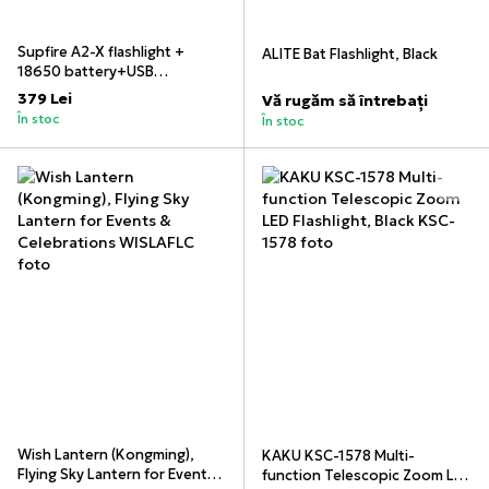
Supfire A2-X flashlight +
ALITE Bat Flashlight, Black
18650 battery+USB
cable+hanging box
379 Lei
Vă rugăm să întrebați
În stoc
În stoc
Wish Lantern (Kongming),
KAKU KSC-1578 Multi-
Flying Sky Lantern for Events
function Telescopic Zoom LED