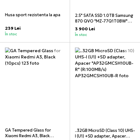
Husa sport rezistenta la apa
2.5" SATA SSD 1.0TB Samsung
870 QVO "MZ-77Q1T0BW"
[R/W 560/530MB/s, 98/88K
239 Lei
3 900 Lei
IOPS, MJX, 4bit MLC]
În stoc
În stoc
GA Tempered Glass for
..32GB MicroSD (Class 10) UHS-
Xiaomi Redmi A3, Black
I (U1) +SD adapter, Apacer