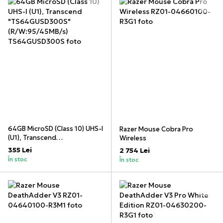
64GB MicroSD (Class 10) UHS-I
Razer Mouse Cobra Pro
(U1), Transcend
Wireless
"TS64GUSD300S"
355 Lei
2 754 Lei
(R/W:95/45MB/s)
În stoc
În stoc