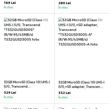
(10pcs)
"AP32GMCSH10UB-R"
169 Lei
280 Lei
(R:100MB/s)
În stoc
În stoc
32GB MicroSD (Class 10) UHS-I
32GB MicroSD (Class 10) UHS-I
(U1), Transcend
(U1),+SD adapter, Transcend
"TS32GUSD300S"
"TS32GUSD300S-A"
329 Lei
332 Lei
(R/W:95/45MB/s)
(R/W:95/45MB/s)
În stoc
În stoc