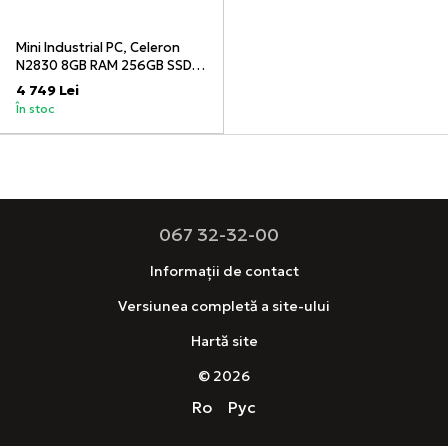
Mini Industrial PC, Celeron
N2830 8GB RAM 256GB SSD,
Dual Gigabit LAN, 2x COM
4 749 Lei
ports, 6x USB ports, VGA +
În stoc
HDMI, WiFi
067 32-32-00
Informații de contact
Versiunea completă a site-ului
Hartă site
© 2026
Ro
Рус