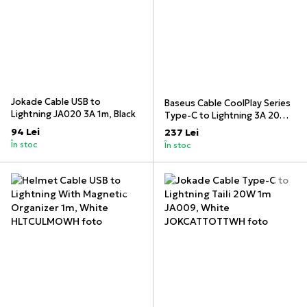
Jokade Cable USB to
Baseus Cable CoolPlay Series
Lightning JA020 3A 1m, Black
Type-C to Lightning 3A 20W
2m, Orange
94 Lei
237 Lei
În stoc
În stoc