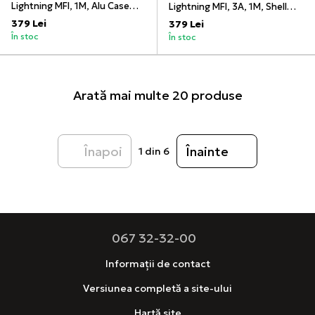
Lightning MFI, 1M, Alu Case
Lightning MFI, 3A, 1M, Shell
with Braided, Black | US291
Braided, US304, Silver
379 Lei
379 Lei
În stoc
În stoc
Arată mai multe 20 produse
Înapoi
Înainte
1
din 6
067 32-32-00
Informații de contact
Versiunea completă a site-ului
Hartă site