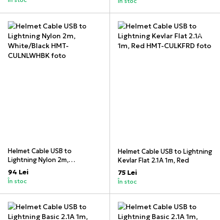
În stoc
Helmet Cable USB to
Helmet Cable USB to Lightning
Lightning Nylon 2m,
Kevlar Flat 2.1A 1m, Red
White/Black
94 Lei
75 Lei
În stoc
În stoc