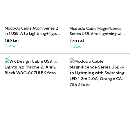
Mcdodo Cable Atom Series 2
Mcdodo Cable Magnificence
in 1 USB-A to Lightning+Type-
Series USB-A to Lightning with
C with LED 2.4A 1.2m, Black
Switching LED 1.2m 2.0A,
189 Lei
170 Lei
Green
În stoc
În stoc