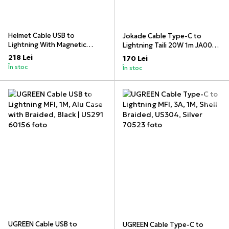
Helmet Cable USB to
Jokade Cable Type-C to
Lightning With Magnetic
Lightning Taili 20W 1m JA009,
Organizer 1m, White
White
218 Lei
170 Lei
În stoc
În stoc
UGREEN Cable USB to
UGREEN Cable Type-C to