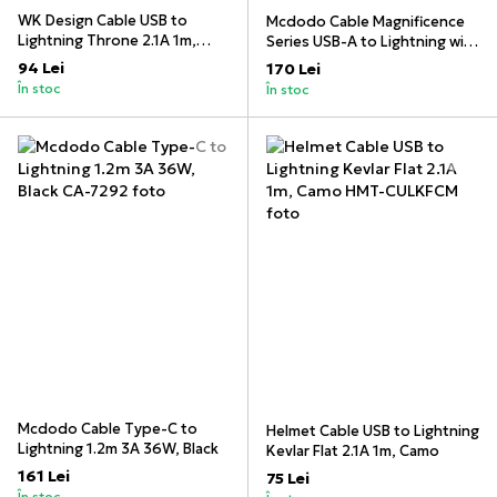
WK Design Cable USB to
Mcdodo Cable Magnificence
Lightning Throne 2.1A 1m,
Series USB-A to Lightning with
Black
Switching LED 1.2m 2.0A,
94 Lei
170 Lei
Orange
În stoc
În stoc
Mcdodo Cable Type-C to
Helmet Cable USB to Lightning
Lightning 1.2m 3A 36W, Black
Kevlar Flat 2.1A 1m, Camo
161 Lei
75 Lei
În stoc