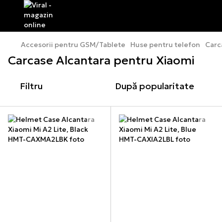
Accesorii pentru GSM/Tablete
Huse pentru telefon
Carc
Carcase Alcantara pentru Xiaomi
Filtru
După popularitate