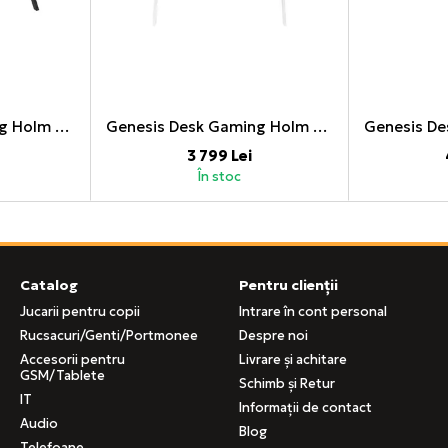
Genesis Desk Gaming Holm 300, RGB (Organizer, Wireless Charger, Multiple holder (Headphone, Cup, Gamepad), USB Hub, Remote Controller, 120x60x75cm)
Genesis Desk Gaming Holm 320, RGB White (Organizer, Wireless Charger, Multiple holder, USB Hub, Remote Controller, 120x60x75cm)
3 799 Lei
În stoc
Catalog
Pentru clienții
Jucarii pentru copii
Intrare în cont personal
Rucsacuri/Genti/Portmonee
Despre noi
Accesorii pentru
Livrare și achitare
GSM/Tablete
Schimb și Retur
IT
Informații de contact
Audio
Blog
Telefoane