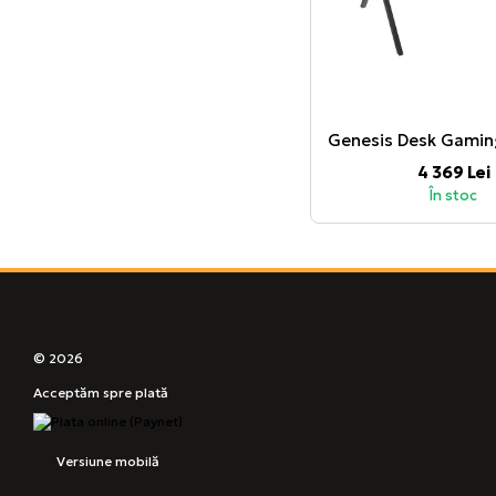
4 369 Lei
În stoc
© 2026
Acceptăm spre plată
Versiune mobilă