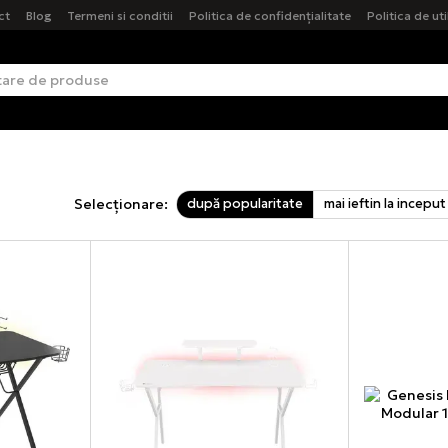
ct
Blog
Termeni si conditii
Politica de confidențialitate
Politica de ut
după popularitate
mai ieftin la inceput
Selecționare: