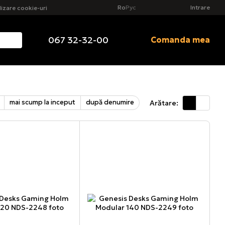
Ro
Рус
Intrare
ilizare cookie-uri
067 32-32-00
Comanda mea
mai scump la inceput
după denumire
Arătare: