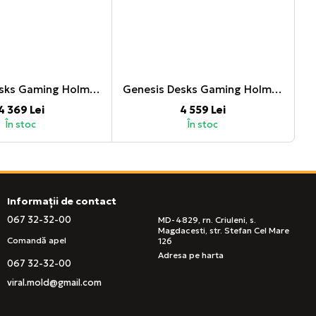
Genesis Desks Gaming Holm Modular 120
Genesis Desks Gaming Holm Modular 140
4 369 Lei
4 559 Lei
În stoc
În stoc
Informații de contact
067 32-32-00
MD-4829, rn. Criuleni, s.
Magdacesti, str. Stefan Cel Mare
Comandă apel
126
Adresa pe harta
067 32-32-00
viral.mold@gmail.com