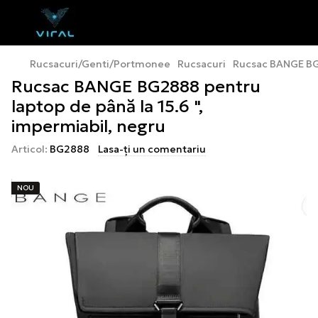
Rucsacuri/Genti/Portmonee
Rucsacuri
Rucsac BANGE BG2
Rucsac BANGE BG2888 pentru
laptop de până la 15.6 ",
impermiabil, negru
Articol:
BG2888
Lasa-ți un comentariu
NOU