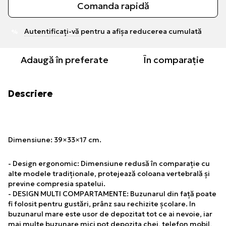
Comanda rapidă
Autentificați-vă
pentru a afișa reducerea cumulată
%
Adaugă în preferate
În comparație
Descriere
Dimensiune: 39×33×17 cm.
- Design ergonomic: Dimensiune redusă în comparație cu
alte modele tradiționale, protejează coloana vertebrală și
previne compresia spatelui.
- DESIGN MULTI COMPARTAMENTE: Buzunarul din față poate
fi folosit pentru gustări, prânz sau rechizite școlare. In
buzunarul mare este usor de depozitat tot ce ai nevoie, iar
mai multe buzunare mici pot depozita chei, telefon mobil,