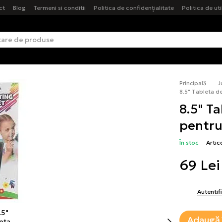
ct
Blog
Termeni si conditii
Politica de confidențialitate
Politica de ut
Principală
J
8.5" Tableta d
8.5" T
pentru
În stoc
Artic
69 Lei
%
Autentif
Adaugă 