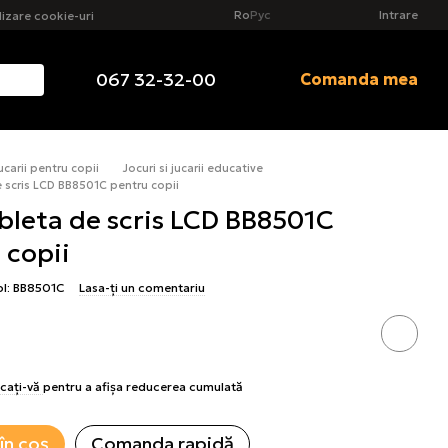
Ro
Рус
Intrare
ilizare cookie-uri
067 32-32-00
Comanda mea
ucarii pentru copii
Jocuri si jucarii educative
e scris LCD BB8501C pentru copii
ableta de scris LCD BB8501C
 copii
ol: BB8501C
Lasa-ți un comentariu
icați-vă
pentru a afișa reducerea cumulată
în coș
Comanda rapidă