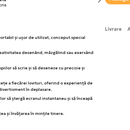
Livrare
ortabil și ușor de utilizat, conceput special
 creativitatea desenând, mâzgălind sau exersând
piilor să scrie și să deseneze cu precizie și
ețe a fiecărei lovituri, oferind o experiență de
 divertisment în deplasare.
lor să ștergă ecranul instantaneu și să înceapă
a și învățarea în mințile tinere.