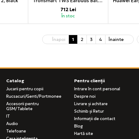
2, Black
Tronsmart TWS Earbuds Battle Gaming, Black
712 Lei
În stoc
Înapoi
1
2
3
4
Înainte
Catalog
Pentru clienții
Jucarii pentru copii
Intrare în cont personal
Rucsacuri/Genti/Portmonee
Despre noi
Accesorii pentru
Livrare și achitare
GSM/Tablete
Schimb și Retur
IT
Informații de contact
Audio
Blog
Telefoane
Hartă site
Casa inteligenta