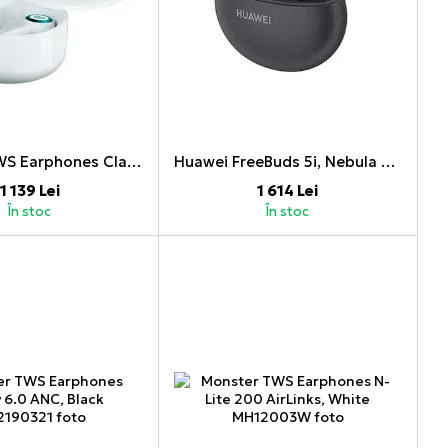
Monster TWS Earphones Clarity 102 AirLinks, White
Huawei FreeBuds 5i, Nebula Black
1 139 Lei
1 614 Lei
În stoc
În stoc