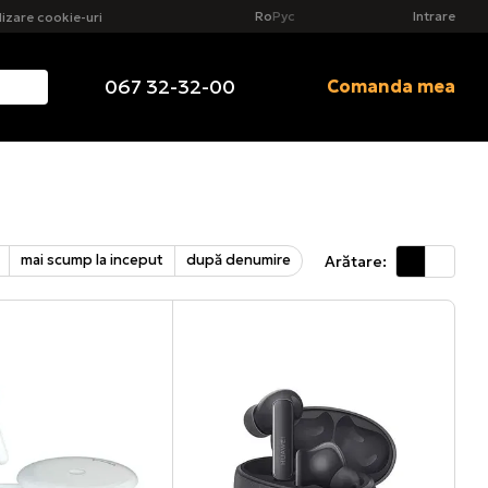
Ro
Рус
Intrare
ilizare cookie-uri
067 32-32-00
Comanda mea
mai scump la inceput
după denumire
Arătare: