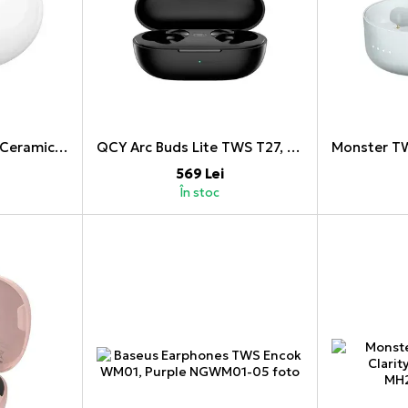
Huawei FreeBuds 5i, Ceramic White
QCY Arc Buds Lite TWS T27, Black
569 Lei
În stoc