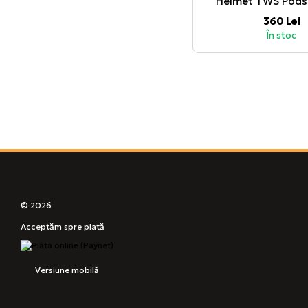
Helmet TWS Pods 
360 Lei
În stoc
© 2026
Acceptăm spre plată
Versiune mobilă