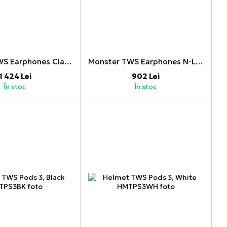
Monster TWS Earphones Clarity 6.0 ANC, Black
Monster TWS Earphones N-Lite 200 AirLinks, White
1 424 Lei
902 Lei
În stoc
În stoc