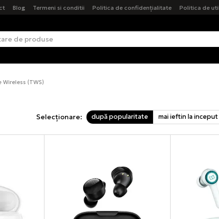
ct
Blog
Termeni si conditii
Politica de confidențialitate
Politica de ut
ue Wireless (TWS)
după popularitate
mai ieftin la inceput
Selecționare: