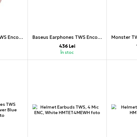
Baseus Earphones TWS Encok WM01 Plus, Pink
Baseus Earphones TWS Encok WM01, Purple
436 Lei
În stoc