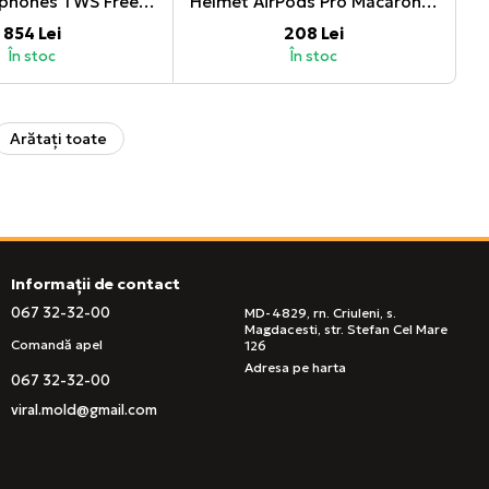
Huawei Earphones TWS FreeBuds SE 2, White
Helmet AirPods Pro Macaron Mixed Color
854 Lei
208 Lei
În stoc
În stoc
Arătați toate
Informații de contact
067 32-32-00
MD-4829, rn. Criuleni, s.
Magdacesti, str. Stefan Cel Mare
Comandă apel
126
Adresa pe harta
067 32-32-00
viral.mold@gmail.com