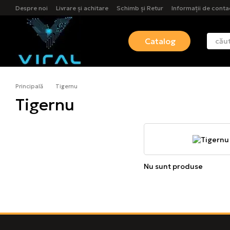
Mergi la conținutul principal
Despre noi
Livrare și achitare
Schimb și Retur
Informații de conta
Catalog
Principală
Tigernu
Tigernu
Nu sunt produse