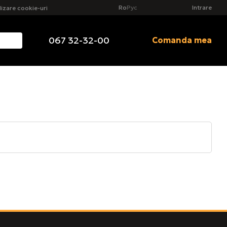
Ro
Рус
Intrare
ilizare cookie-uri
067 32-32-00
Comanda mea