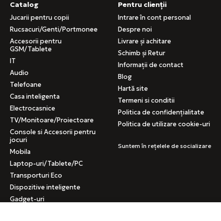
Catalog
Pentru clienții
Jucarii pentru copii
Intrare în cont personal
Rucsacuri/Genti/Portmonee
Despre noi
Accesorii pentru
Livrare și achitare
GSM/Tablete
Schimb și Retur
IT
Informații de contact
Audio
Blog
Telefoane
Hartă site
Casa inteligenta
Termeni si conditii
Electrocasnice
Politica de confidențialitate
TV/Monitoare/Proiectoare
Politica de utilizare cookie-uri
Console si Accesorii pentru
jocuri
Suntem în rețelele de socializare
Mobila
Laptop-uri/Tablete/PC
Transporturi Eco
Dispozitive inteligente
Gadget-uri
Gadget-uri auto