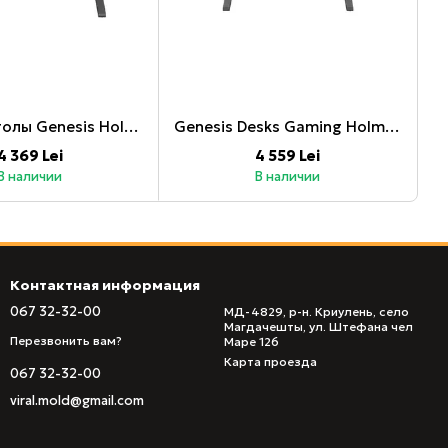
Игровые столы Genesis Holm Modular 120
Genesis Desks Gaming Holm Modular 140
4 369 Lei
4 559 Lei
В наличии
В наличии
Контактная информация
067 32-32-00
МД-4829, р-н. Криулень, село
Магдачешты, ул. Штефана чел
Перезвонить вам?
Маре 126
Карта проезда
067 32-32-00
viral.mold@gmail.com