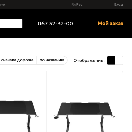
Ro
Рус
Вход
сти
067 32-32-00
Мой заказ
сначала дороже
по названию
Отображение: