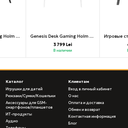
Genesis Desk Gaming Holm 300, RGB (Органайзер, беспроводное зарядное устройство, несколько держателей (наушники, чашка, геймпад), USB-концентратор, пульт дистанционного управления, 120x60x75см)
Genesis Desk Gaming Holm 320, RGB White (Органайзер, беспроводное зарядное устройство, несколько держателей, USB-концентратор, пульт дистанционного управления, 120x60x75см)
3 799 Lei
В наличии
Каталог
Клиентам
Игрушки для детей
Вход в личный кабинет
Рюкзаки/Сумки/Кошельки
О нас
Аксессуары для GSM-
Оплата и доставка
смартфонов/планшетов
Обмен и возврат
ИТ-продукты
Контактная информация
Аудио
Блог
Телефоны