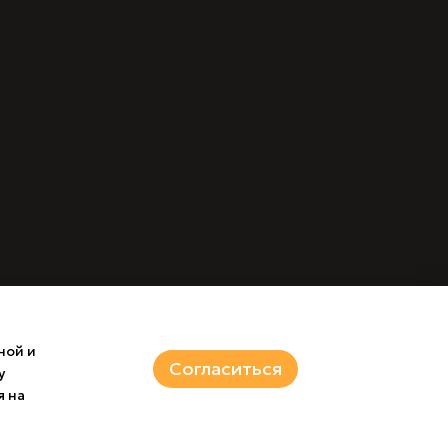
ной и
Согласиться
у
я на