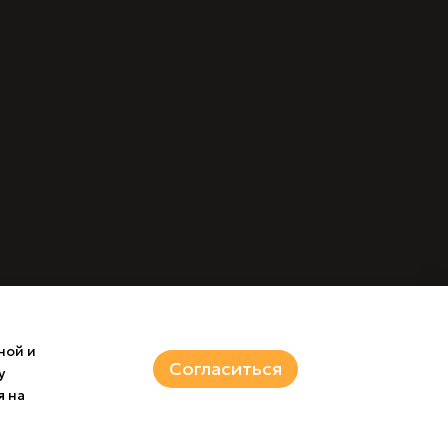
ной и
Согласиться
у
я на