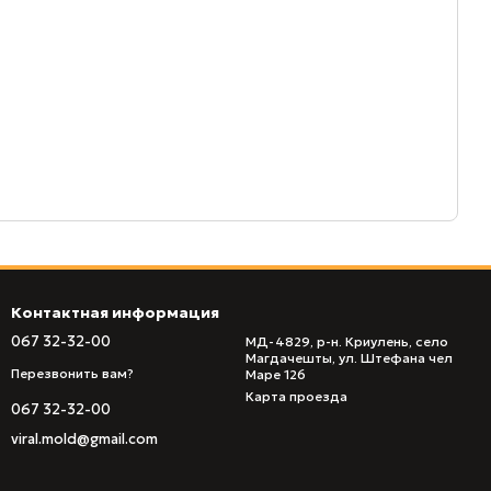
Контактная информация
067 32-32-00
МД-4829, р-н. Криулень, село
Магдачешты, ул. Штефана чел
Перезвонить вам?
Маре 126
Карта проезда
067 32-32-00
viral.mold@gmail.com