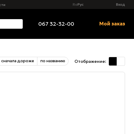
Ro
Рус
Вход
сти
067 32-32-00
Мой заказ
сначала дороже
по названию
Отображение: