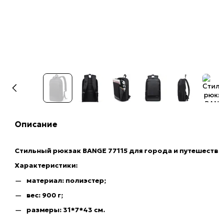
Описание
Стильный рюкзак BANGE 77115 для города и путешест
Характеристики:
материал: полиэстер;
вес: 900 г;
размеры: 31*7*43 см.