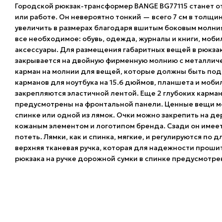
Городской рюкзак-трансформер BANGE BG77115 станет о
или работе. Он невероятно тонкий — всего 7 см в толщин
увеличить в размерах благодаря вшитым боковым молния
все необходимое: обувь, одежда, журналы и книги, моб
аксессуары. Для размещения габаритных вещей в рюкза
закрывается на двойную фирменную молнию с металличе
карман на молнии для вещей, которые должны быть под 
карманов для ноутбука на 15.6 дюймов, планшета и моб
закрепляются эластичной лентой. Еще 2 глубоких карма
предусмотрены на фронтальной панели. Ценные вещи мо
спинке или одной из лямок. Очки можно закрепить на д
кожаным элементом и логотипом бренда. Сзади он имеет
потеть. Лямки, как и спинка, мягкие, и регулируются по 
верхняя тканевая ручка, которая для надежности проши
рюкзака на ручке дорожной сумки в спинке предусмотрен