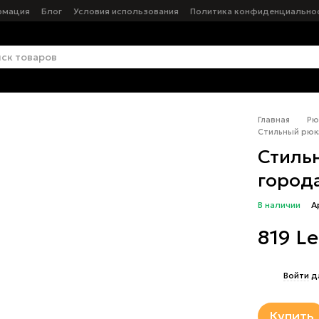
рмация
Блог
Условия использования
Политика конфиденциально
Главная
Рю
Стильный рюкз
Стиль
города
В наличии
А
819 Le
%
Войти
д
Купить