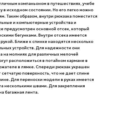
тличным компаньоном в путешествиях, учебе
у в исходном состоянии. Но его легко можно
м. Таким образом, внутри рюкзака поместится
ильные и компьютерные устройства и
ке предусмотрен основной отсек, который
скими бегунками. Внутри отсека имеется
рукой. Ближе к спинке находятся несколько
ильных устройств. Для надежности они
на на молниях для различных мелочей
гут расположиться в потайном кармане в
ержателе в лямке. Спереди рюкзак украшен
 сетчатую поверхность, что не дает спине
длине. Для переноски модели в руках имеется
та несколькими швами. Для закрепления
а багажная лента.