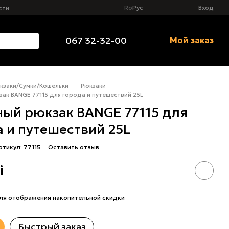
Ro
Рус
Вход
сти
067 32-32-00
Мой заказ
кзаки/Сумки/Кошельки
Pюкзаки
ак BANGE 77115 для города и путешествий 25L
ный рюкзак BANGE 77115 для
 и путешествий 25L
ртикул: 77115
Оставить отзыв
i
ля отображения накопительной скидки
Быстрый заказ