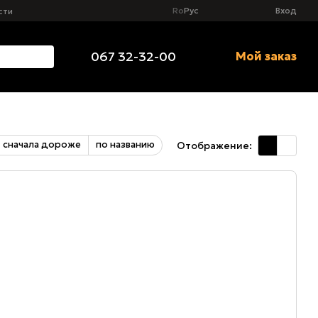
Ro
Рус
Вход
сти
067 32-32-00
Мой заказ
сначала дороже
по названию
Отображение: