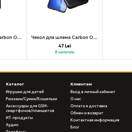
Чехол для шлема Carbon Oppo Reno 5 Lite 4G, черный
Чехол для шлема Carbon Oppo Reno 5 5G, черный
47 Lei
В наличии
Каталог
Клиентам
Игрушки для детей
Вход в личный кабинет
Рюкзаки/Сумки/Кошельки
О нас
Аксессуары для GSM-
Оплата и доставка
смартфонов/планшетов
Обмен и возврат
ИТ-продукты
Контактная информация
Аудио
Блог
Телефоны