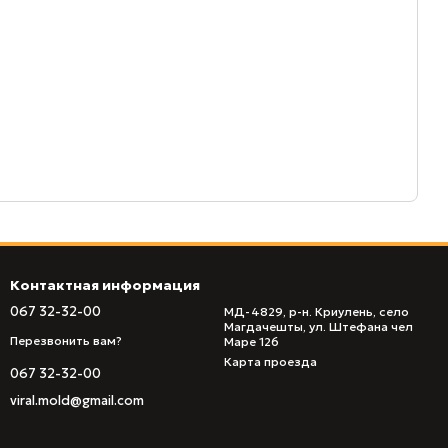
Контактная информация
067 32-32-00
МД-4829, р-н. Криулень, село
Магдачешты, ул. Штефана чел
Перезвонить вам?
Маре 126
Карта проезда
067 32-32-00
viral.mold@gmail.com