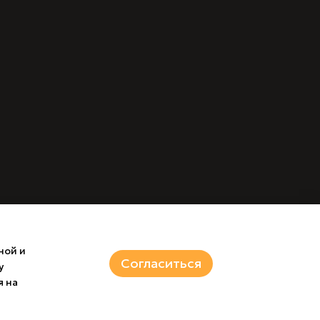
ной и
Согласиться
у
я на