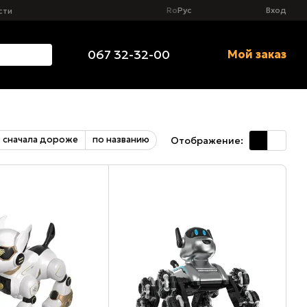
Ro
Рус
Вход
сти
067 32-32-00
Мой заказ
сначала дороже
по названию
Отображение: