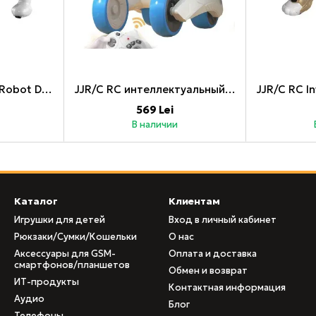
JJR/C RC Intelligent Robot Dog R19, Белый
JJR/C RC интеллектуальный робот R28, бело-синий
569 Lei
В наличии
Каталог
Клиентам
Игрушки для детей
Вход в личный кабинет
Рюкзаки/Сумки/Кошельки
О нас
Аксессуары для GSM-
Оплата и доставка
смартфонов/планшетов
Обмен и возврат
ИТ-продукты
Контактная информация
Аудио
Блог
Телефоны