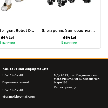
JJR/C RC Intelligent Robot Dog R27, золотой
Электронный интерактивный робот Pet S50
664 Lei
664 Lei
В наличии
В наличии
Контактная информация
067 32-32-00
МД-4829, р-н. Криулень, село
Магдачешты, ул. Штефана чел
Перезвонить вам?
Маре 126
Карта проезда
067 32-32-00
viral.mold@gmail.com