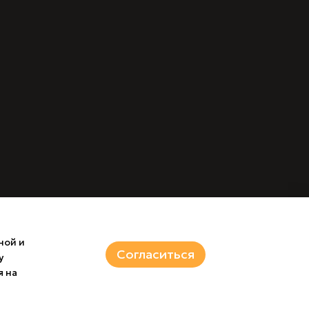
ной и
Согласиться
у
я на