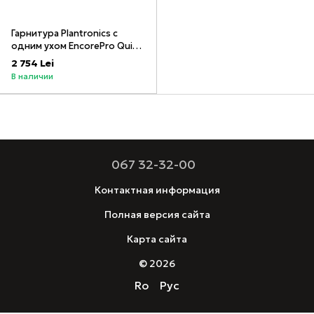
Гарнитура Plantronics с
одним ухом EncorePro Quick
Disconnect HW510 E&A
2 754 Lei
89433-02
В наличии
067 32-32-00
Контактная информация
Полная версия сайта
Карта сайта
© 2026
Ro
Рус