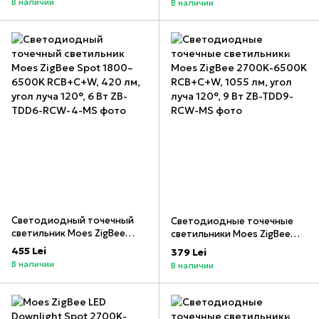
В наличии
В наличии
цветопередачи >80) (GL-S-
индекс цветопередачи>80)
006P)
(GL-S-014P)
Светодиодный точечный
Светодиодные точечные
светильник Moes ZigBee
светильники Moes ZigBee
Spot 1800–6500K RCB+C+W,
2700K-6500K RCB+C+W,
455 Lei
379 Lei
420 лм, угол луча 120°, 6 Вт
1055 лм, угол луча 120°, 9 Вт
В наличии
В наличии