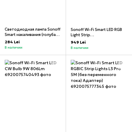
Светодиодная лампа Sonoff
Sonoff Wi-Fi Smart LED RGB
Smart накаливания (голубая)
Light Strip
Wi-Fi E27 7 Вт 806 лм (B02-F-
Водонепроницаемая L2 5M
284 Lei
949 Lei
A60)
В наличии
В наличии