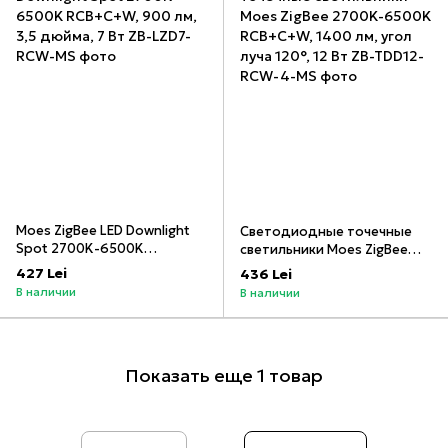
Moes ZigBee LED Downlight
Светодиодные точечные
Spot 2700K-6500K
светильники Moes ZigBee
RCB+C+W, 900 лм, 3,5
2700K-6500K RCB+C+W,
427 Lei
436 Lei
дюйма, 7 Вт
1400 лм, угол луча 120°, 12
В наличии
В наличии
Вт
Показать еще 1 товар