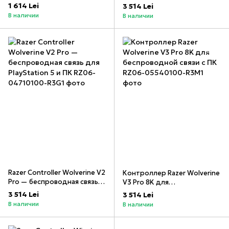
связь для PlayStation 5 и ПК
1 614 Lei
3 514 Lei
White Edition
В наличии
В наличии
Razer Controller Wolverine V2
Контроллер Razer Wolverine
Pro — беспроводная связь
V3 Pro 8K для
для PlayStation 5 и ПК
беспроводной связи с ПК
3 514 Lei
3 514 Lei
В наличии
В наличии