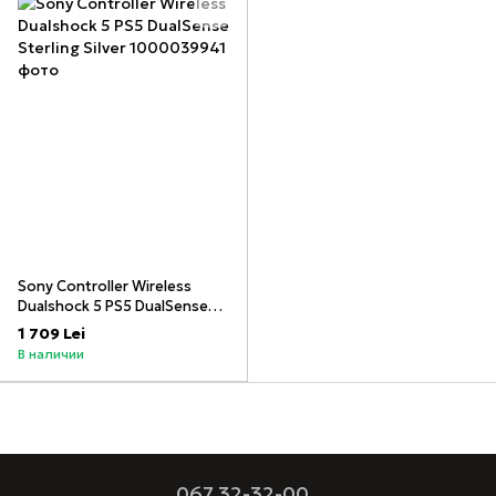
Sony Controller Wireless
Dualshock 5 PS5 DualSense
Sterling Silver
1 709 Lei
В наличии
067 32-32-00