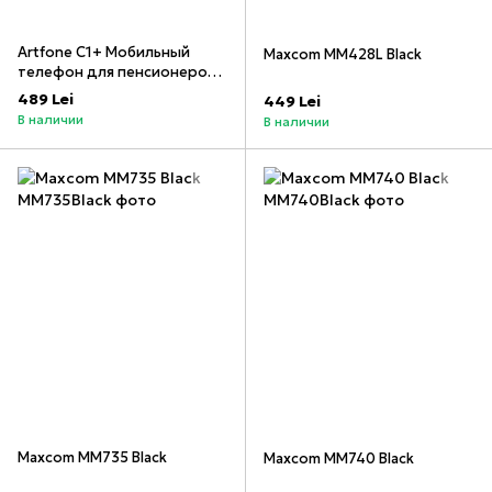
Artfone C1+ Мобильный
Maxcom MM428L Black
телефон для пенсионеров с
двумя SIM-картами,
489 Lei
449 Lei
большими кнопками,
В наличии
В наличии
батареей длительного
режима ожидания 1400 мАч,
с док-станцией для
зарядки, черный
Maxcom MM735 Black
Maxcom MM740 Black