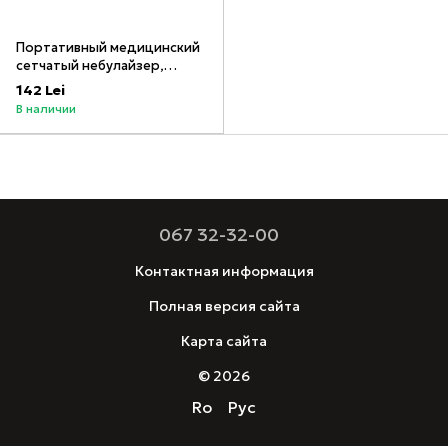
Портативный медицинский
сетчатый небулайзер,
модель W302 (ингалятор),
142 Lei
белый
В наличии
067 32-32-00
Контактная информация
Полная версия сайта
Карта сайта
© 2026
Ro
Рус