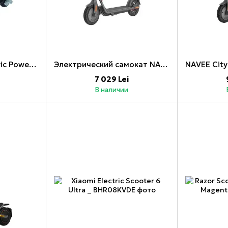
Razor Scooter Electric Power Core E90 Black Label
Электрический самокат NAVEE City V25i Pro, 600 Вт, 25 км/ч, 10 дюймов
7 029 Lei
В наличии