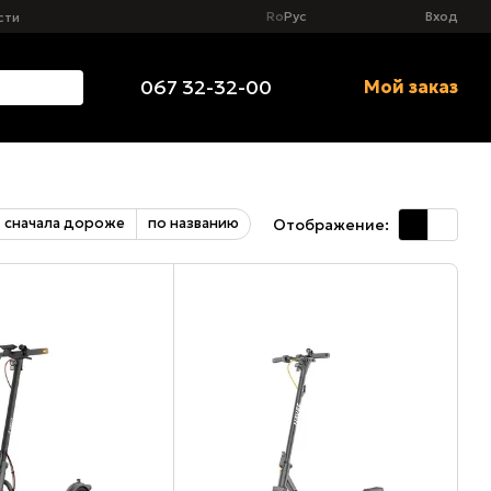
Ro
Рус
Вход
сти
067 32-32-00
Мой заказ
сначала дороже
по названию
Отображение: