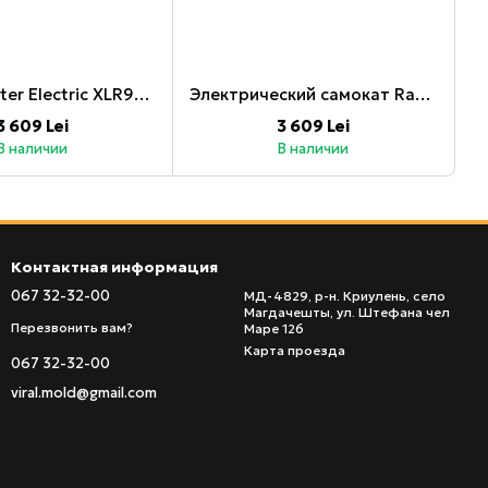
Razor Scooter Electric XLR90, Magenta
Электрический самокат Razor XLR90, серый
3 609 Lei
3 609 Lei
В наличии
В наличии
Контактная информация
067 32-32-00
МД-4829, р-н. Криулень, село
Магдачешты, ул. Штефана чел
Перезвонить вам?
Маре 126
Карта проезда
067 32-32-00
viral.mold@gmail.com