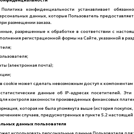
конфиденциальности
литика конфиденциальности устанавливает обязанно
рсональных данных, которые Пользователь предоставляет п
при размещении заказа.
нные, разрешенные к обработке в соответствии с настоя
полнения регистрационной формы на Сайте, указанной в ра
теля;
ользователя;
ты (электронная почта);
кции;
 cookie может сделать невозможным доступ к компонентам с
татистические данные об IP-адресах посетителей. Эти
 для контроля законности произведенных финансовых плате
рмация, которая не была упомянута выше (история покупок, 
ключением случаев, предусмотренных в пункте 5.2 настояще
альных данных пользователя
ожет использовать персональные данные Пользователя для: