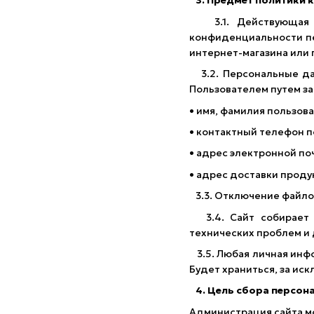
3. Предмет политики 
3.1. Действующая По
конфиденциальности пе
интернет-магазина или 
3.2. Персональные да
Пользователем путем за
• имя, фамилия пользова
• контактный телефон п
• адрес электронной поч
• адрес доставки проду
3.3. Отключение файлов
3.4. Сайт собирает с
технических проблем и
3.5. Любая личная инфо
Будет храниться, за ис
4. Цель сбора персон
Администрация сайта м