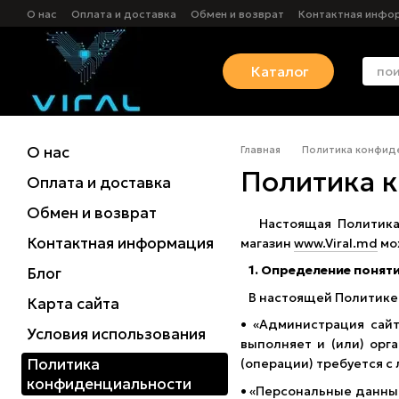
Перейти к основному контенту
О нас
Оплата и доставка
Обмен и возврат
Контактная инфо
Политика использования cookies
Каталог
О нас
Главная
Политика конфид
Политика 
Оплата и доставка
Обмен и возврат
Настоящая Политика к
Контактная информация
магазин
www.Viral.md
мож
1. Определение понят
Блог
В настоящей Политике
Карта сайта
• «Администрация сайт
Условия использования
выполняет и (или) орг
Политика
(операции) требуется с
конфиденциальности
• «Персональные данны