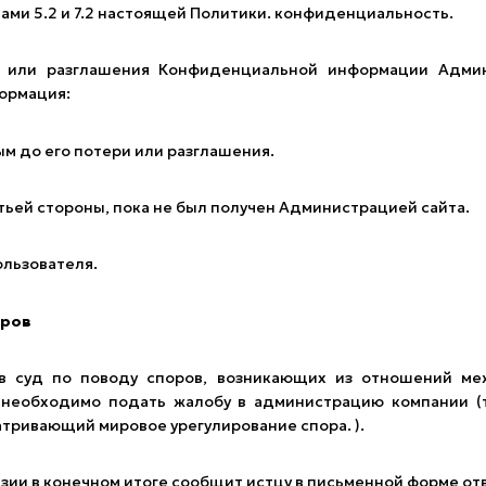
ми 5.2 и 7.2 настоящей Политики. конфиденциальность.
или разглашения Конфиденциальной информации Админи
ормация:
м до его потери или разглашения.
етьей стороны, пока не был получен Администрацией сайта.
ользователя.
оров
суд по поводу споров, возникающих из отношений меж
 необходимо подать жалобу в администрацию компании (
тривающий мировое урегулирование спора. ).
зии в конечном итоге сообщит истцу в письменной форме от