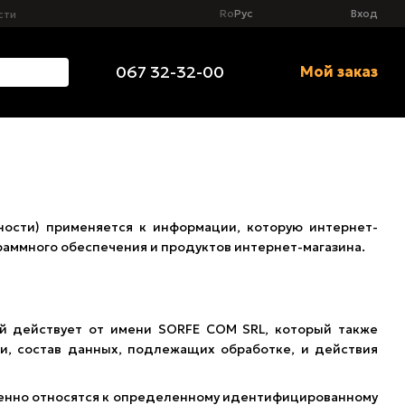
Ro
Рус
Вход
сти
067 32-32-00
Мой заказ
сти) применяется к информации, которую интернет-
раммного обеспечения и продуктов интернет-магазина.
ый действует от имени SORFE COM SRL, который также
ли, состав данных, подлежащих обработке, и действия
венно относятся к определенному идентифицированному