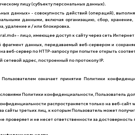
ческому лицу (субъекту персональных данных).
ьных данных» - совокупность действий (операций), выполн
нальными данными, включая организацию, сбор, хранение, 
а, удаление и / или блокировка.
iral.md» - лицо, имеющее доступ к сайту через сеть Интерне
ой фрагмент данных, передаваемый веб-сервером и сохраня
 на веб-сервер по HTTP-запросу при попытке открыть соотве
ый сетевой адрес, построенный по протоколу IP.
а Пользователем означает принятие Политики конфиденц
с условиями Политики конфиденциальности, Пользователь до
онфиденциальности распространяется только на веб-сайт w
за сайты третьих лиц, к которым Пользователь может получи
 не проверяет и не несет ответственности за достоверност