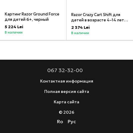
Картинг Razor Ground Force
Razor Crazy Cart Shift для
для детей 6+, черный
детей в возрасте 4–14 лет,
синий
5 224 Lei
2 374 Lei
В наличии
В наличии
067 32-32-00
Контактная информация
Полная версия сайта
Карта сайта
© 2026
Ro
Рус