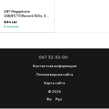
OBT Megaphone
USB/BT/TF/Record 300s, 35
Вт, 500 м, 3800 мАч, OBT-
664 Lei
340BT
В наличии
067 32-32-00
Контактная информация
Полная версия сайта
Карта сайта
© 2026
Ro
Рус