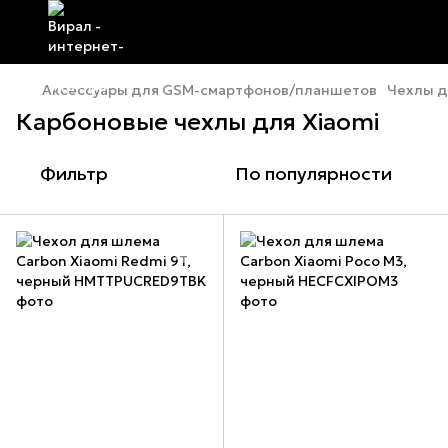
Аксессуары для GSM-смартфонов/планшетов
Чехлы д
Карбоновые чехлы для Xiaomi
Фильтр
По популярности