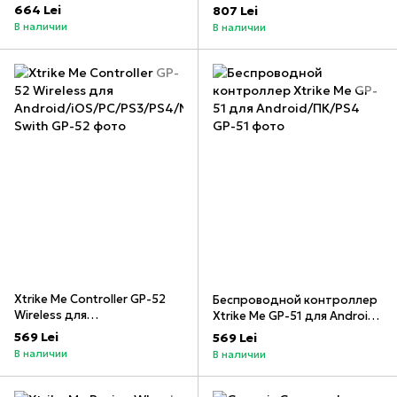
мобильного устройства),
коммутатора/мобильного
664 Lei
807 Lei
белый
устройства), черный
В наличии
В наличии
Xtrike Me Controller GP-52
Беспроводной контроллер
Wireless для
Xtrike Me GP-51 для Android/
Android/iOS/PC/PS3/PS4/Nin
ПК/PS4
569 Lei
569 Lei
tendo Swith
В наличии
В наличии