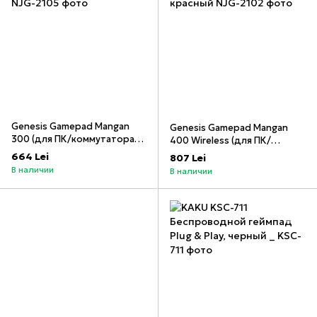
Genesis Gamepad Mangan
Genesis Gamepad Mangan
300 (для ПК/коммутатора/
400 Wireless (для ПК/
мобильного устройства),
коммутатора/мобильного
664 Lei
807 Lei
красный
устройства), красный
В наличии
В наличии