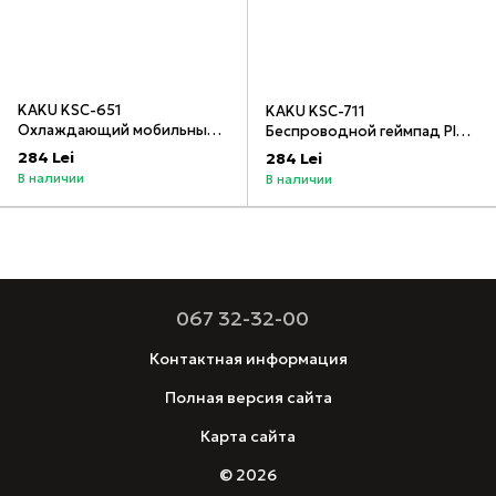
KAKU KSC-651
KAKU KSC-711
Охлаждающий мобильный
Беспроводной геймпад Plug
игровой геймпад с
& Play, черный _
284 Lei
284 Lei
рассеиванием тепла,
В наличии
В наличии
черный
067 32-32-00
Контактная информация
Полная версия сайта
Карта сайта
© 2026