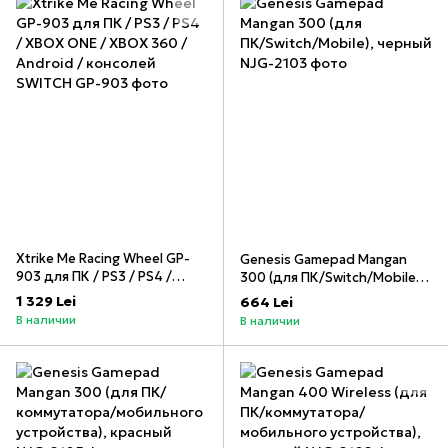
Xtrike Me Racing Wheel GP-
Genesis Gamepad Mangan
903 для ПК / PS3 / PS4 /
300 (для ПК/Switch/Mobile),
XBOX ONE / XBOX 360 /
черный
1 329 Lei
664 Lei
Android / консолей SWITCH
В наличии
В наличии