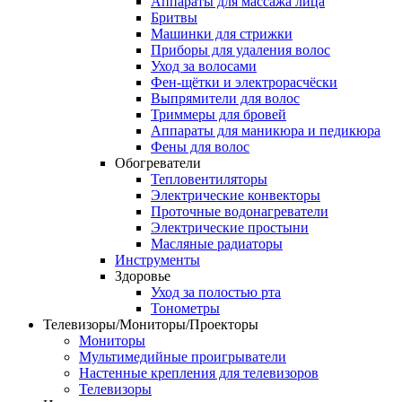
Аппараты для массажа лица
Бритвы
Машинки для стрижки
Приборы для удаления волос
Уход за волосами
Фен-щётки и электрорасчёски
Выпрямители для волос
Триммеры для бровей
Аппараты для маникюра и педикюра
Фены для волос
Обогреватели
Тепловентиляторы
Электрические конвекторы
Проточные водонагреватели
Электрические простыни
Масляные радиаторы
Инструменты
Здоровье
Уход за полостью рта
Тонометры
Телевизоры/Мониторы/Проекторы
Мониторы
Мультимедийные проигрыватели
Hастенные крепления для телевизоров
Телевизоры